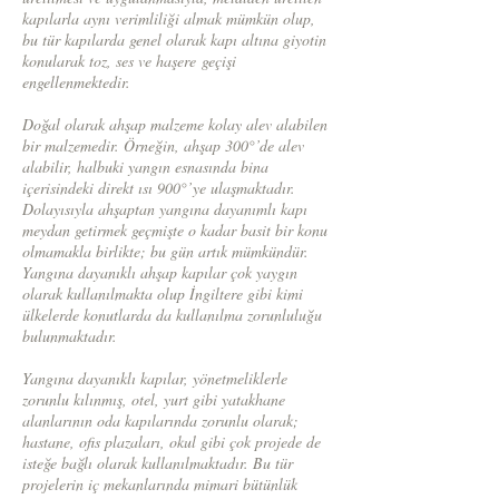
kapılarla aynı verimliliği almak mümkün olup,
bu tür kapılarda genel olarak kapı altına giyotin
konularak toz, ses ve haşere geçişi
engellenmektedir.
Doğal olarak ahşap malzeme kolay alev alabilen
bir malzemedir. Örneğin, ahşap 300°’de alev
alabilir, halbuki yangın esnasında bina
içerisindeki direkt ısı 900°’ye ulaşmaktadır.
Dolayısıyla ahşaptan yangına dayanımlı kapı
meydan getirmek geçmişte o kadar basit bir konu
olmamakla birlikte; bu gün artık mümkündür.
Yangına dayanıklı ahşap kapılar çok yaygın
olarak kullanılmakta olup İngiltere gibi kimi
ülkelerde konutlarda da kullanılma zorunluluğu
bulunmaktadır.
Yangına dayanıklı kapılar, yönetmeliklerle
zorunlu kılınmış, otel, yurt gibi yatakhane
alanlarının oda kapılarında zorunlu olarak;
hastane, ofis plazaları, okul gibi çok projede de
isteğe bağlı olarak kullanılmaktadır. Bu tür
projelerin iç mekanlarında mimari bütünlük