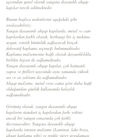
açısından genel olarak yangına dayanıklı ahşap
kapılar tercih edilmektedir.
Bunun başlıca nedenlerini aşağıdaki gibi
sıralayabiliriz;
Yangın dayanımlı ahşap kapılarda, metal ve cam
kapılardan farklı olarak, herhangi bir iç mekâna
uygun, estetik bütünlük sağlayacak birçok
dekoratif kaplama seçeneği bulunmaktadır.
K
aplama malzemesine bağlı olarak dayanıklılıkla
birlikte hijyen de sağlamaktadır.
Yangın dayanımlı ahşap kapılar, çok katmanlı
yapısı ve fitilleri sayesinde aynı zamanda yüksek
ses ve ısı yalıtımı da sağlamaktadır.
Ahşap malzeme, metal veya cama göre daha hafif
olduğundan günlük kullanımda kolaylık
sağlamaktadır
.
Görünüş olarak, yangın dayanımlı ahşap
kapıların standart iç kapılardan farkı yoktur,
ancak bir yangın esnasında çok farklı
davranacaktır. Yangına dayanıklı ahşap
kapılarda istenen malzeme (Laminat, lake boya,
ahşap kaplama gibi) ve renkle yüzey uygulaması