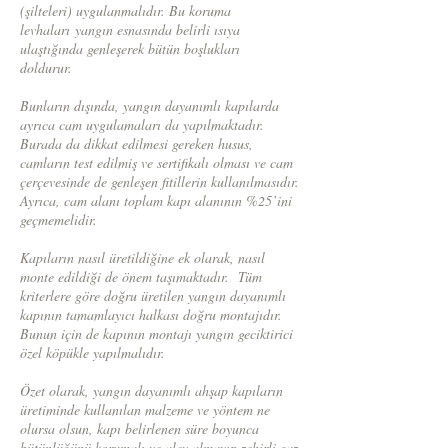
(şilteleri) uygulanmalıdır. Bu koruma
levhaları yangın esnasında belirli ısıya
ulaştığında genleşerek bütün boşlukları
doldurur.
Bunların dışında, yangın dayanımlı kapılarda
ayrıca cam uygulamaları da yapılmaktadır.
Burada da dikkat edilmesi gereken husus,
camların test edilmiş ve sertifikalı olması ve cam
çerçevesinde de genleşen fitillerin kullanılmasıdır.
Ayrıca, cam alanı toplam kapı alanının %25’ini
geçmemelidir.
Kapıların nasıl üretildiğine ek olarak, nasıl
monte edildiği de önem taşımaktadır. Tüm
kriterlere göre doğru üretilen yangın dayanımlı
kapının tamamlayıcı halkası doğru montajıdır.
Bunun için de kapının montajı yangın geciktirici
özel köpükle yapılmalıdır.
Özet olarak, yangın dayanımlı ahşap kapıların
üretiminde kullanılan malzeme ve yöntem ne
olursa olsun, kapı belirlenen süre boyunca
bütünlüğünü korumalı ve alev almayıp zehirli gaz