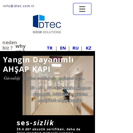
info@dtec.com.tr
neden
why
biz ?
TR
EN
RU
KZ
us ?
Yangın Dayanımlı
AHŞAP KAPI
Güvenliği ahşabın sıcaklığıyla sağlamak için...
30 - 60 - 90 - 120
dakika yangına
dayanıklı, bütünlük ve yalıtım
sertifikalı ahşap kapılar
ses-
sizlik
39,4 db* akustik sertifikalı, daha da