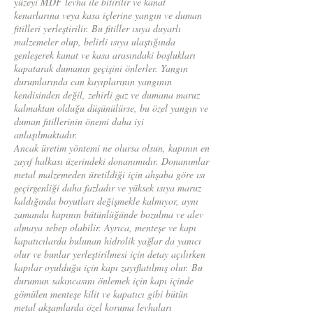
yüzeyi MDF levha ile bitirilir ve kanat
kenarlarına veya kasa içlerine yangın ve duman
fitilleri yerleştirilir. Bu fitiller ısıya duyarlı
malzemeler olup, belirli ısıya ulaştığında
genleşerek kanat ve kasa arasındaki boşlukları
kapatarak dumanın geçişini önlerler. Yangın
durumlarında can kayıplarının yangının
kendisinden değil, zehirli gaz ve dumana maruz
kalmaktan olduğu düşünülürse, bu özel yangın ve
duman fitillerinin önemi daha iyi
anlaşılmaktadır.
Ancak üretim yöntemi ne olursa olsun, kapının en
zayıf halkası üzerindeki donanımıdır. Donanımlar
metal malzemeden üretildiği için ahşaba göre ısı
geçirgenliği daha fazladır ve yüksek ısıya maruz
kaldığında boyutları değişmekle kalmıyor, aynı
zamanda kapının bütünlüğünde bozulma ve alev
almaya sebep olabilir. Ayrıca, menteşe ve kapı
kapatıcılarda bulunan hidrolik yağlar da yanıcı
olur ve bunlar yerleştirilmesi için detay açılırken
kapılar oyulduğu için kapı zayıflatılmış olur. Bu
durumun sakıncasını önlemek için kapı içinde
gömülen menteşe kilit ve kapatıcı gibi bütün
metal akşamlarda özel koruma levhaları