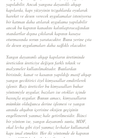
yapılabilir. Ancak yangına dayanıklı ahşap
kapılarda, kapı yüzeyinin tezgahlarda oyularak
hareket ve desen verecek uygulamalar isteniyorsa
bir katman daha atılarak uygulama yapılabilir
ancak bu kapının kanadını kalınlaştıracağından
standartlar dışına çıkılarak kapının kasaya
oturmasında sorun yaratacaktır. Bunu yerine çıta
ile desen uygulamaları daha sağlıklı olacaktır.
Yangın dayanımlı ahşap kapıların üretiminde
üreticiden üreticiye değişen farklı teknik ve
malzemeler kullanılmaktadır.
Bunlardan
birisinde, kanat ve kasanın yapıldığı masif ahşap
yangın geciktirici özel kimyasallar emdirilerek
işlenir. Bazı üreticiler bu kimyasalları buhar
yöntemiyle uygular, bazıları ise otoklav içinde
basınçla uygular. Bunun amacı, kimyasalların
mümkün olduğunca derine işlemesi ve yangın
anında ahşabın içerisine oksijen geçişinin
engellenerek yanmaz hale getirilmesidir.
İkinci
bir yöntem ise, yangın dayanımlı sunta, MDF,
okal levha gibi özel yanmaz levhalar kullanarak
kapı imal etmektir.
Her iki yöntemde de kapının