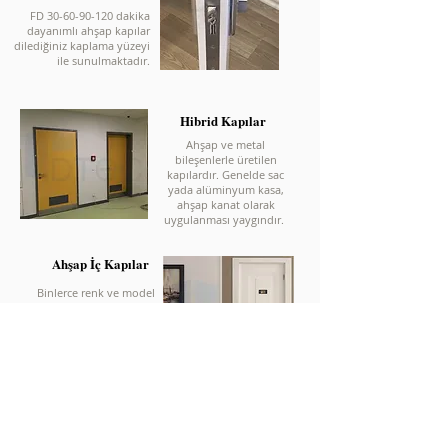
FD 30-60-90-120 dakika
dayanımlı ahşap kapılar
dilediğiniz kaplama yüzeyi
ile sunulmaktadır.
Hibrid Kapılar
Ahşap ve metal
bileşenlerle üretilen
kapılardır. Genelde sac
yada alüminyum kasa,
ahşap kanat olarak
uygulanması yaygındır.
Ahşap İç Kapılar
Binlerce renk ve model
içerisinde, mimari
beklentilerinize
uygun; laminat, ahşap
kaplama ve lake yüzeyli
üretilen kapılarımızdır.
Hermetik Kapı
Hava geçirgenliğinin