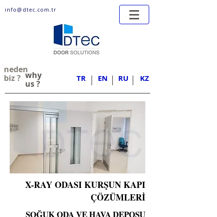
info@dtec.com.tr
neden
why
biz ?
TR
EN
RU
KZ
us ?
X-RAY ODASI KURŞUN KAPI
ÇÖZÜMLERİ
SOĞUK ODA VE HAVA DEPOSU