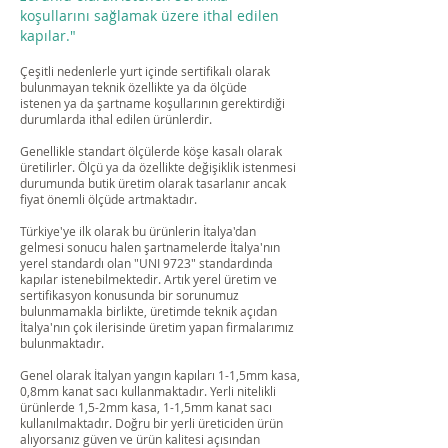
koşullarını sağlamak üzere ithal edilen
kapılar.
"
Çeşitli nedenlerle yurt içinde sertifikalı olarak
bulunmayan teknik özellikte ya da ölçüde
istenen ya da şartname koşullarının gerektirdiği
durumlarda ithal edilen ürünlerdir.
Genellikle standart ölçülerde köşe kasalı olarak
üretilirler. Ölçü ya da özellikte değişiklik istenmesi
durumunda butik üretim olarak tasarlanır ancak
fiyat önemli ölçüde artmaktadır.
Türkiye'ye ilk olarak bu ürünlerin İtalya'dan
gelmesi sonucu halen şartnamelerde İtalya'nın
yerel standardı olan "UNI 9723" standardında
kapılar istenebilmektedir. Artık yerel üretim ve
sertifikasyon konusunda bir sorunumuz
bulunmamakla birlikte, üretimde teknik açıdan
İtalya'nın çok ilerisinde üretim yapan firmalarımız
bulunmaktadır.
Genel olarak İtalyan yangın kapıları 1-1,5mm kasa,
0,8mm kanat sacı kullanmaktadır. Yerli nitelikli
ürünlerde 1,5-2mm kasa, 1-1,5mm kanat sacı
kullanılmaktadır. Doğru bir yerli üreticiden ürün
alıyorsanız güven ve ürün kalitesi açısından