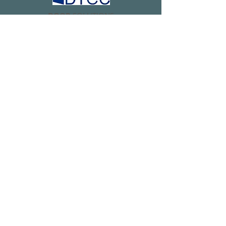
DOOR
SOLUTIONS
International Projects &
Contracting
Dtec Door Solutions Inc.
Meeting Office :
Dtec Kapı Çözümleri Anonim Şİrketi
Esatpasa
Mah., Cigdemli Sokak, No:
11/6,
Atasehir / Istanbul / TURKEY
info@dtec.com.tr
+90 216-470 02 22
·
Contact us
· Bize Ulaşın
· Связаться с нами