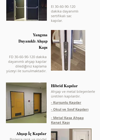
EI 30-60-90-120
dakika dayanımlı
sertifikalı sac
kapılar.
Yangına
Dayanıklı Ahşap
Kapı
FD 30-60-90-120 dakika
dayanımlı ahşap kapılar
dilediğiniz kaplama
yüzeyi ile sunulmaktadır.
Hibrid Kapılar
Ahşap ve metal bileşenlerle
üretilen kapılardır.
- Kurşunlu Kapılar
- Okul ve Sınıf Kapıları
- Metal Kasa Ahşap
Kanat Kapı
Ahşap İç Kapılar
Binlerce renk ve model