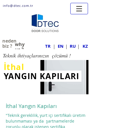
info@dtec.com.tr
neden
why
biz ?
TR
EN
RU
KZ
us ?
Teknik ihtiyaçlarınızın çözümü !
İthal
YANGIN KAPILARI
İthal
Yangın Kapıları
"
Teknik gereklilik, yurt içi sertifikalı üretim
bulunmaması ya da şart
namelerde
zorunlu olarak istenen sertifika