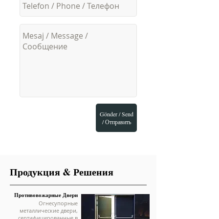
Gönder / Send
/ Отправить
Продукция & Решения
Противовожарные Двери
Огнесупорные
металлические двери,
сертифицированные в